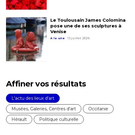
Prénom
Le Toulousain James Colomina
Adresse email*
pose une de ses sculptures à
Venise
Statut / Organisation
A la une
13 juillet 2026
Nom
J'accepte les
termes et conditions
Prénom
* Champ obligatoire
Affiner vos résultats
Statut / Organisation
L'actu des lieux d'art
J'accepte les
termes et conditions
Musées, Galeries, Centres d'art
Occitanie
Hérault
Politique culturelle
* Champ obligatoire