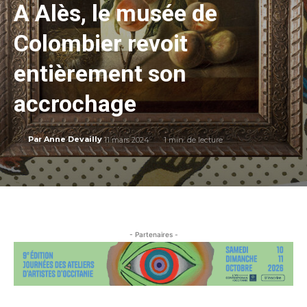
A Alès, le musée de
Colombier revoit
entièrement son
accrochage
11 mars 2024
1
min. de lecture
Par
Anne Devailly
- Partenaires -