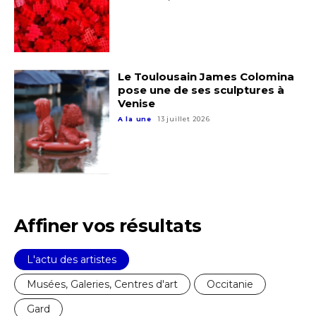
Prénom
Adresse email*
Le Toulousain James Colomina
Statut / Organisation
pose une de ses sculptures à
Nom
Venise
A la une
13 juillet 2026
J'accepte les
termes et conditions
Prénom
* Champ obligatoire
Statut / Organisation
Affiner vos résultats
J'accepte les
termes et conditions
L'actu des artistes
Musées, Galeries, Centres d'art
Occitanie
* Champ obligatoire
Gard