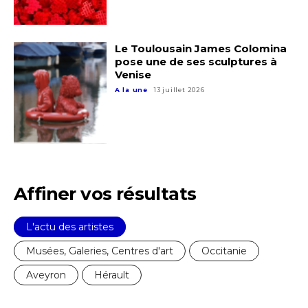
Le Toulousain James Colomina
pose une de ses sculptures à
Venise
A la une
13 juillet 2026
Adresse email*
Nom
Prénom
Affiner vos résultats
Adresse email*
Statut / Organisation
L'actu des artistes
Nom
Musées, Galeries, Centres d'art
Occitanie
J'accepte les
termes et conditions
Aveyron
Hérault
Prénom