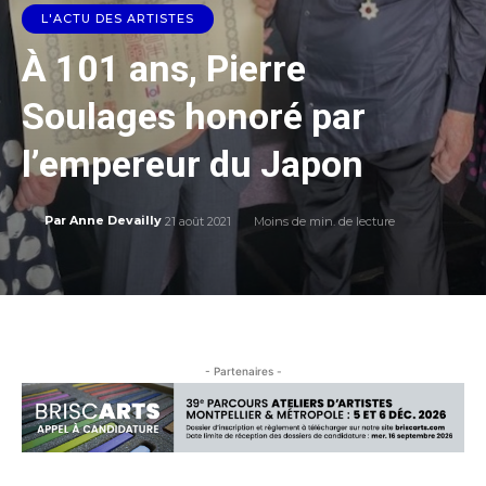
L'ACTU DES ARTISTES
À 101 ans, Pierre
Soulages honoré par
l’empereur du Japon
21 août 2021
Moins de
min. de lecture
Par
Anne Devailly
- Partenaires -