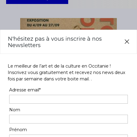
J'accepte les
termes et conditions
* Champ obligatoire
N'hésitez pas à vous inscrire à nos
Newsletters
Le meilleur de l’art et de la culture en Occitanie !
Inscrivez vous gratuitement et recevez nos news deux
fois par semaine dans votre boite mail. .
Adresse email*
Exposition
Fest
 &
Artothèque Montpellier -
Fe
Nom
Traces d'Humanité
du
·
PRADES LE LEZ
Hérault
L
Prénom