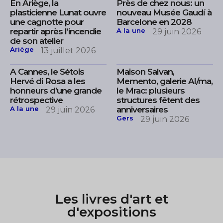
En Ariège, la
Près de chez nous: un
plasticienne Lunat ouvre
nouveau Musée Gaudí à
une cagnotte pour
Barcelone en 2028
repartir après l’incendie
A la une
29 juin 2026
de son atelier
Ariège
13 juillet 2026
A Cannes, le Sétois
Maison Salvan,
Hervé di Rosa a les
Memento, galerie Al/ma,
honneurs d’une grande
le Mrac: plusieurs
rétrospective
structures fêtent des
A la une
anniversaires
29 juin 2026
Gers
29 juin 2026
Les livres d'art et
d'expositions