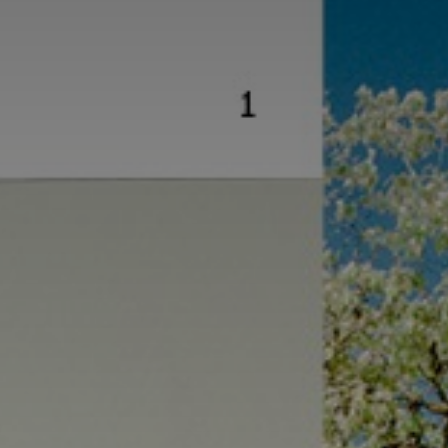
*
*
nisation
es
termes et conditions
nisation