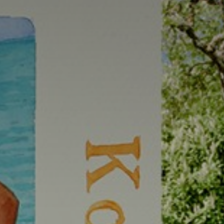
atoire
es
termes et conditions
atoire