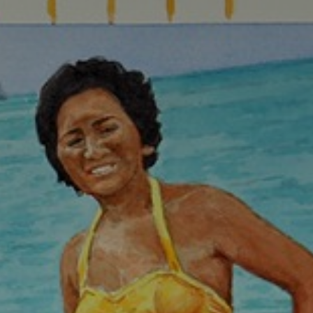
* Champ oblig
J'accepte l
* Champ oblig