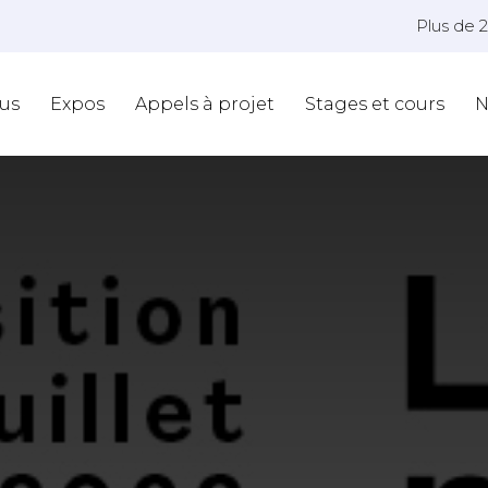
Plus de 
us
Expos
Appels à projet
Stages et cours
N