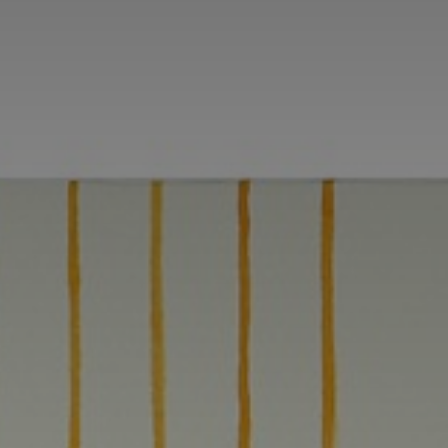
Adresse email
Nom
Adresse email
Prénom
Nom
Statut / Orga
Prénom
J'accepte l
Statut / Orga