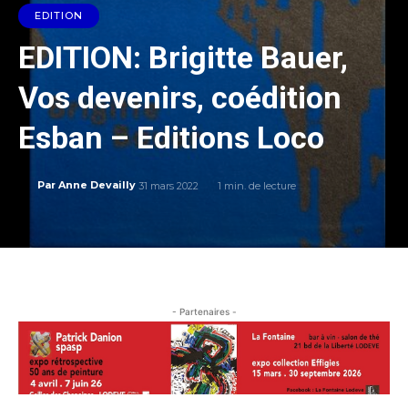
EDITION
EDITION: Brigitte Bauer,
Vos devenirs, coédition
Esban – Editions Loco
31 mars 2022
1
min. de lecture
Par
Anne Devailly
- Partenaires -