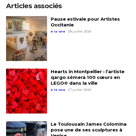
Articles associés
Statut / Organisation
Nom
Pause estivale pour Artistes
Occitanie
J'accepte les
termes et conditions
A la une
28 juillet 2026
Prénom
* Champ obligatoire
Statut / Organisation
Hearts in Montpellier : l’artiste
J'accepte les
termes et conditions
qargo sèmera 100 cœurs en
LEGO® dans la ville
A la une
27 juillet 2026
* Champ obligatoire
Le Toulousain James Colomina
pose une de ses sculptures à
Venise