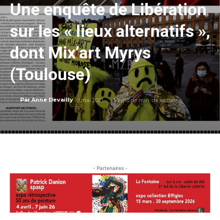
Une enquête de Libération
sur les « lieux alternatifs »,
dont Mix’art Myrys
(Toulouse)
10 mai 2021
Moins de
min. de lecture
Par
Anne Devailly
- Partenaires -