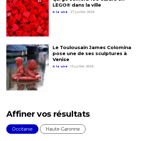
LEGO® dans la ville
A la une
27 juillet 2026
Le Toulousain James Colomina
Adresse email*
pose une de ses sculptures à
Venise
A la une
13 juillet 2026
Nom
Prénom
Adresse email*
Statut / Organisation
Affiner vos résultats
Nom
Occitanie
Haute-Garonne
J'accepte les
termes et conditions
Prénom