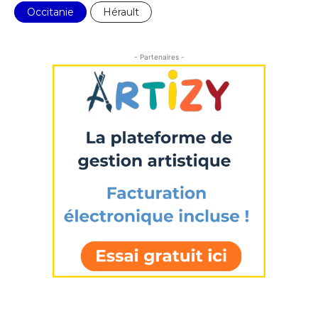
Prénom
Occitanie
Hérault
* Champ obligatoire
Statut / Organisation
- Partenaires -
J'accepte les
termes et conditions
* Champ obligatoire