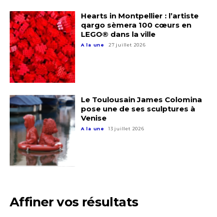
Hearts in Montpellier : l’artiste
qargo sèmera 100 cœurs en
LEGO® dans la ville
A la une
27 juillet 2026
Adresse email*
Le Toulousain James Colomina
pose une de ses sculptures à
Nom
Venise
A la une
13 juillet 2026
Prénom
Adresse email*
Statut / Organisation
Nom
Affiner vos résultats
J'accepte les
termes et conditions