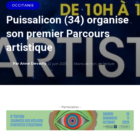
OCCITANIE
Puissalicon (34) organise
son premier Parcours
artistique
22 juin 2025
Moins de
min. de lecture
Par
Anne Devailly
- Partenaires -